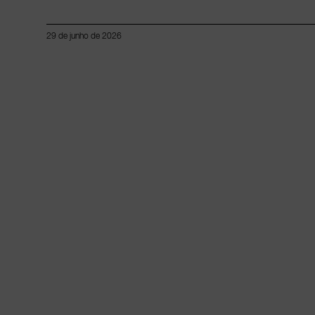
29 de junho de 2026
Lorem ipsum dolor sit amet, consectetur adipiscing elit.