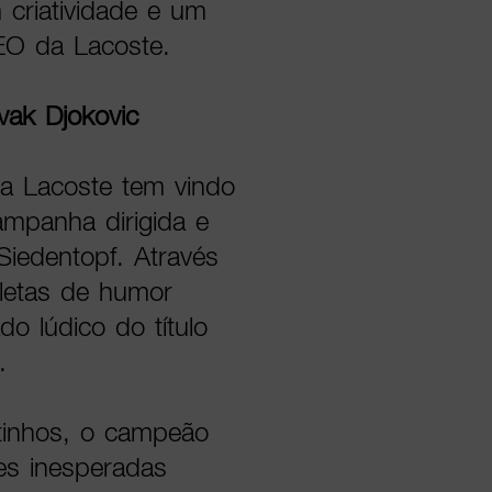
riatividade e um
CEO da Lacoste.
ak Djokovic
 a Lacoste tem vindo
ampanha dirigida e
 Siedentopf. Através
letas de humor
do lúdico do título
.
inhos, o campeão
es inesperadas