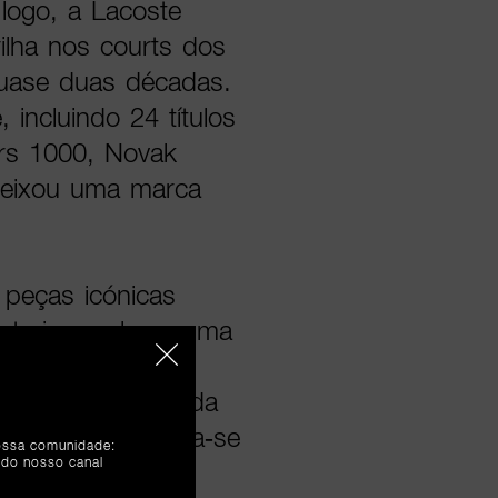
logo, a Lacoste
ilha nos courts dos
uase duas décadas.
incluindo 24 títulos
rs 1000, Novak
 deixou uma marca
peças icónicas
e treino, calças, uma
 -, que mostram
GOAT. Desenvolvida
imitada, encontra-se
nossa comunidade:
 do nosso canal
ses em todo o