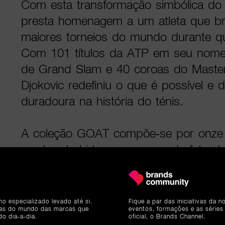
Com esta transformação simbólica do 
presta homenagem a um atleta que br
maiores torneios do mundo durante q
Com 101 títulos da ATP em seu nome, 
de Grand Slam e 40 coroas do Maste
Djokovic redefiniu o que é possível e
duradoura na história do ténis.
A coleção GOAT compõe-se por onze 
- polos, t-shirts, um casaco de fato d
camisola, um boné, pulseiras e meias
orgulhosamente o logótipo exclusivo 
como uma coleção cápsula de edição l
mo especializado levado até si.
Fique a par das iniciativas da 
ias do mundo das marcas que
eventos, formações e as séries
disponível numa vasta seleção de paí
do dia-a-dia.
oficial, o Brands Channel.