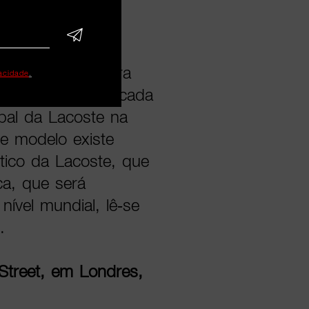
icónico polo da
o. Uma verdadeira
vacidade
.
0 unidades, colocada
ipal da Lacoste na
e modelo existe
tico da Lacoste, que
a, que será
ível mundial, lê-se
.
Street, em Londres,