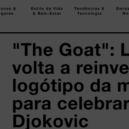
ssoas &
Estilo de Vida
Tendências &
Emis
ugares
& Bem-Estar
Tecnologia
No
"The Goat": 
volta a reinv
logótipo da 
para celebra
Djokovic