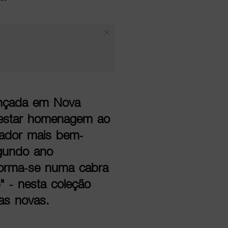
ançada em Nova
prestar homenagem ao
gador mais bem-
egundo ano
sforma-se numa cabra
" - nesta coleção
ças novas.