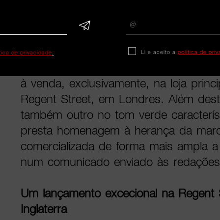
mundo.
No centro desta nova edição está um 
Lacoste com o logótipo GOAT dourad
Li e aceito a
política de pri
ítica de privacidade
.
peça de colecionador, com apenas 10
à venda, exclusivamente, na loja princ
Regent Street, em Londres. Além dest
também outro no tom verde caracterís
presta homenagem à herança da marc
comercializada de forma mais ampla a n
num comunicado enviado às redações
Um lançamento excecional na Regent 
Inglaterra