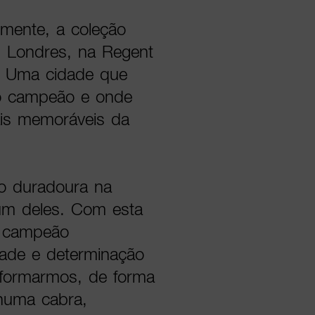
lmente, a coleção
m Londres, na Regent
a. Uma cidade que
do campeão e onde
ais memoráveis da
o duradoura na
 um deles. Com esta
m campeão
idade e determinação
nsformarmos, de forma
 numa cabra,