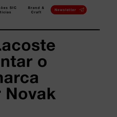
sões SIC
Brand &
Newsletter
tícias
Craft
Lacoste
entar o
marca
r Novak