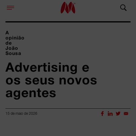
A
opinião
de
João
Sousa
Advertising e 
os seus novos 
agentes
15 de maio de 2026
Lorem ipsum dolor sit amet, consectetur adipiscing elit.