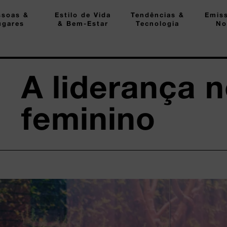
ssoas &
Estilo de Vida
Tendências &
Emis
ugares
& Bem-Estar
Tecnologia
No
A liderança 
feminino