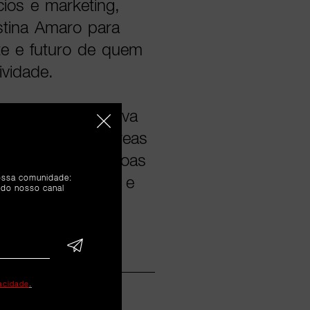
ios e marketing,
stina Amaro para
e e futuro de quem
ividade.
esidente Executiva
sabilidade de áreas
, Finanças, Pessoas
nossa comunidade:
eracia Financeira e
 do nosso canal
vacidade
.