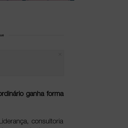
que
ordinário ganha forma
derança, consultoria