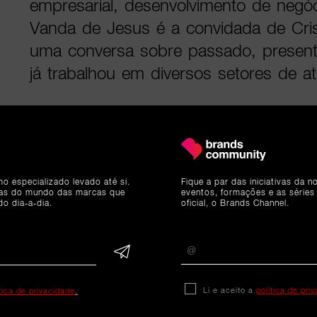
empresarial, desenvolvimento de negóc
Vanda de Jesus é a convidada de Cri
uma conversa sobre passado, present
já trabalhou em diversos setores de at
Atualmente, Vanda de Jesus é a Co-Pr
do Doutor Finanças onde tem a respon
como Tecnologia e Produto, Marketing
mo especializado levado até si.
Fique a par das iniciativas da 
e Cultura, projetos da Academia de Lit
ias do mundo das marcas que
eventos, formações e as séries
do dia-a-dia.
oficial, o Brands Channel.
expansão internacional.
Li e aceito a
política de pri
ítica de privacidade
.