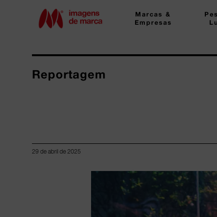
Marcas &
Pe
Empresas
L
Reportagem
29 de abril de 2025
Lorem ipsum dolor sit amet, consectetur adipiscing elit.