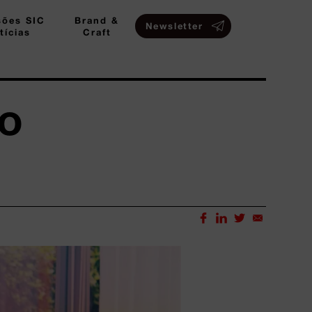
sões SIC
Brand &
Newsletter
tícias
Craft
no