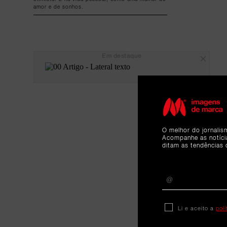
amor e de sonhos.
Em destaque
O melhor do jornalis
Acompanhe as notíc
ditam as tendências 
Li e aceito a
pol