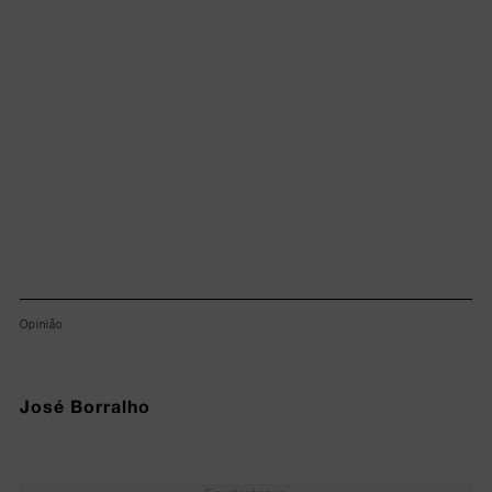
Lorem ipsum dolor sit amet, consectetur adipiscing elit.
Opinião
José Borralho