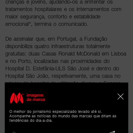
crianças e jovens, ajudando-os a enfrentar os
tratamentos hospitalares e os internamentos com
maior segurança, conforto e estabilidade
emocional”, termina o comunicado.
De assinalar que, em Portugal, a Fundação
disponibiliza quatro infraestruturas totalmente
gratuitas: duas Casas Ronald McDonald em Lisboa
e no Porto, localizadas nas proximidades do
Hospital D. Estefânia-ULS São José e dentro do
Hospital São João, respetivamente, uma casa no
interior do hospital de utilização diurna, o Espaço
Familiar Ronald McDonald no Hospital de Santa
Maria e um espaço lúdico e acolhedor para
crianças internadas, na Ala Pediátrica do Hospital
O melhor do jornalismo especializado levado até si.
São João. Estes espaços já permitiram apoiar mais
Acompanhe as notícias do mundo das marcas que ditam as
de 9.000 famílias.
tendências do dia-a-dia.