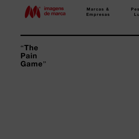
Marcas &
Pe
Empresas
L
“The
Pain
Game”