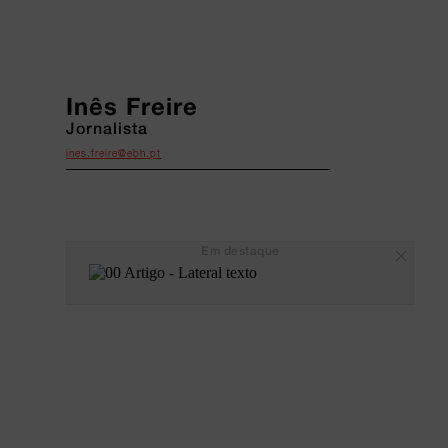
Inês Freire
Jornalista
ines.freire@ebh.pt
Em destaque