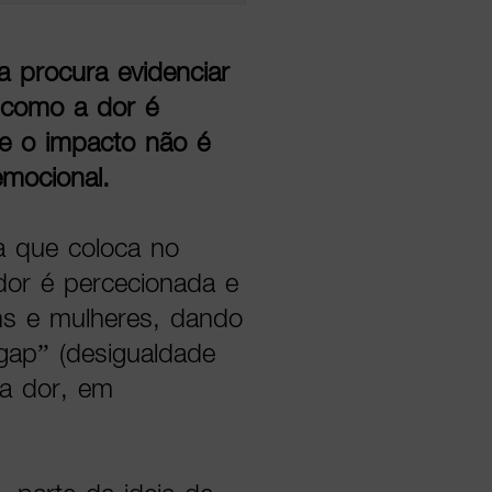
 procura evidenciar
 como a dor é
ue o impacto não é
emocional.
 que coloca no
dor é percecionada e
ns e mulheres, dando
gap” (desigualdade
da dor, em