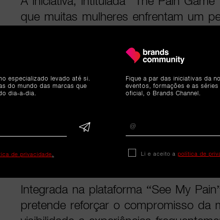
A iniciativa, intitulada “The Pain Game
que muitas mulheres enfrentam um perc
quando procuram ajuda médica para 
frequentemente desvalorizadas, mal in
sujeitas a diagnósticos mais tardios, 
mo especializado levado até si.
Fique a par das iniciativas da 
ias do mundo das marcas que
eventos, formações e as séries
Para ilustrar esta realidade, a campan
do dia-a-dia.
oficial, o Brands Channel.
problema num jogo de tabuleiro inspi
reais, onde cada etapa representa ba
sistema de saúde — desde a minimiz
Li e aceito a
política de pri
ítica de privacidade
.
até à atribuição da dor a fatores psico
Integrada na plataforma “See My Pai
pretende reforçar o compromisso da 