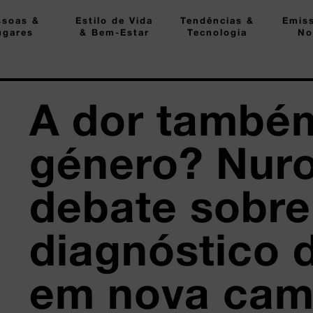
ssoas &
Estilo de Vida
Tendências &
Emis
ugares
& Bem-Estar
Tecnologia
No
A dor també
género? Nuro
debate sobre
diagnóstico 
em nova ca