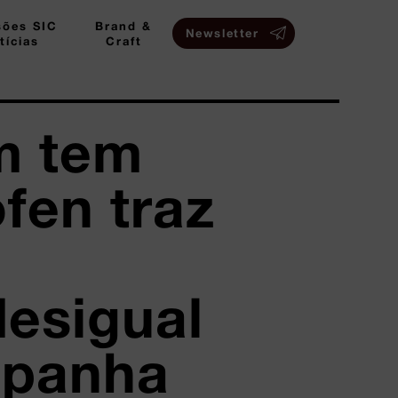
sões SIC
Brand &
Newsletter
tícias
Craft
m tem
fen traz
desigual
mpanha