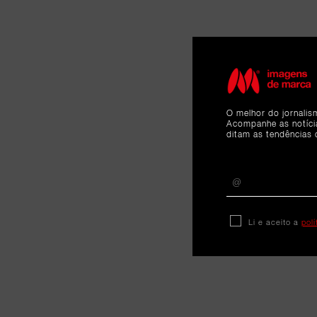
O melhor do jornalis
Acompanhe as notíc
ditam as tendências 
Li e aceito a
pol