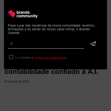
ARTIGOS 
Fique a par das iniciativas da nossa comunidade: eventos,
RELACIONADOS
formações e as séries do nosso canal oficial, o Brands
Channel.
Reportagem
Li e aceito a
política de privacidade
.
Tally: O futuro da
contabilidade confiado à A.I.
8 de junho de 2026