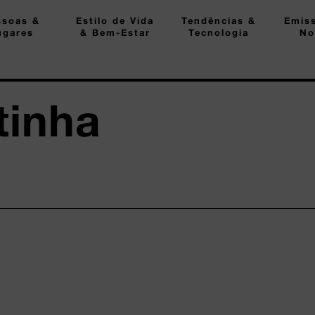
ssoas &
Estilo de Vida
Tendências &
Emis
ugares
& Bem-Estar
Tecnologia
No
tinha