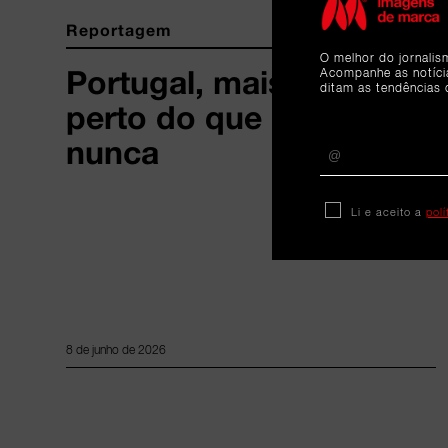
Reportagem
O melhor do jornalis
Portugal, mais
Acompanhe as notíc
ditam as tendências 
perto do que
nunca
Li e aceito a
pol
8 de junho de 2026