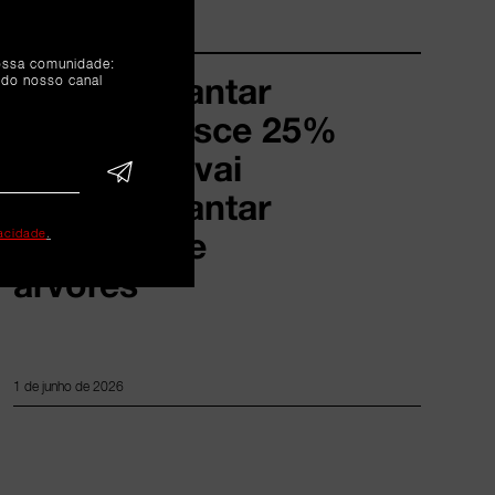
Iniciativa
nossa comunidade:
"Vamos Plantar
 do nosso canal
Livros" cresce 25%
em 2026 e vai
permitir plantar
milhares de
vacidade
.
árvores
1 de junho de 2026