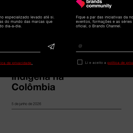
Reportagem digital
mo especializado levado até si.
Fique a par das iniciativas da 
Delta Coffee
ias do mundo das marcas que
eventos, formações e as séries
do dia-a-dia.
oficial, o Brands Channel.
House lança quinto
Impossible Coffee
e apoia
comunidade
Li e aceito a
política de pri
ítica de privacidade
.
indígena na
Colômbia
5 de junho de 2026