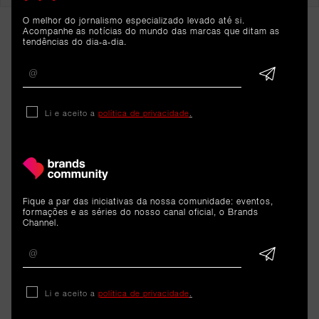
O melhor do jornalismo especializado levado até si.
Acompanhe as notícias do mundo das marcas que ditam as
tendências do dia-a-dia.
Li e aceito a
política de privacidade
.
ARTIGOS 
RELACIONADOS
Fique a par das iniciativas da nossa comunidade: eventos,
formações e as séries do nosso canal oficial, o Brands
Channel.
Dados
iPhone 11 foi o smartphone
mais reparado pela iServices
Li e aceito a
política de privacidade
.
na Europa em 2025. Segue-se