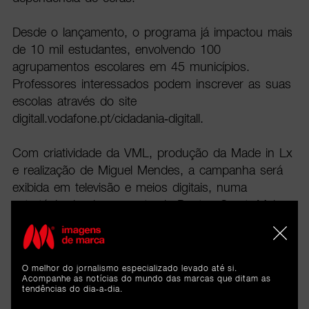
Desde o lançamento, o programa já impactou mais
de 10 mil estudantes, envolvendo 100
agrupamentos escolares em 45 municípios.
Professores interessados podem inscrever as suas
escolas através do site
digitall.vodafone.pt/cidadania-digitall.
Com criatividade da VML, produção da Made in Lx
e realização de Miguel Mendes, a campanha será
exibida em televisão e meios digitais, numa
estratégia de planeamento da Dentsu-Carat. Mais
do que publicidade, esta ação posiciona a
Vodafone como uma voz ativa na defesa da
liberdade e da igualdade, usando a tecnologia para
O melhor do jornalismo especializado levado até si.
inspirar respeito e combater discursos de ódio.
Acompanhe as notícias do mundo das marcas que ditam as
tendências do dia-a-dia.