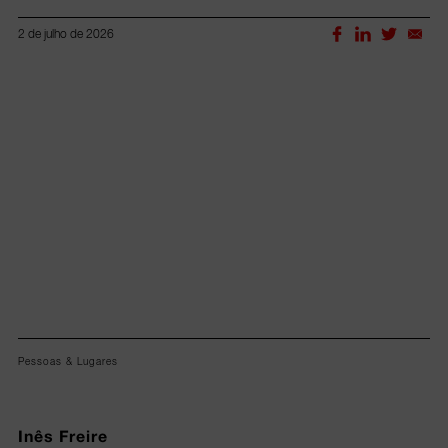
2 de julho de 2026
Lorem ipsum dolor sit amet, consectetur adipiscing elit.
Pessoas & Lugares
Inês Freire