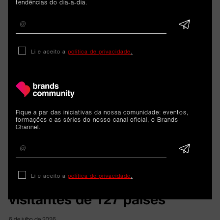
tendências do dia-a-dia.
Li e aceito a
política de privacidade
.
ARTIGOS 
RELACIONADOS
Fique a par das iniciativas da nossa comunidade: eventos,
formações e as séries do nosso canal oficial, o Brands
Channel.
11.ª edição
Rock in Rio Lisboa 2026
Li e aceito a
política de privacidade
.
recebeu um total de 330 mil
visitantes de 127 países
6 de julho de 2026