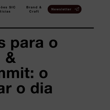
sões SIC
Brand &
Newsletter
tícias
Craft
s para o
 &
mit: o
r o dia