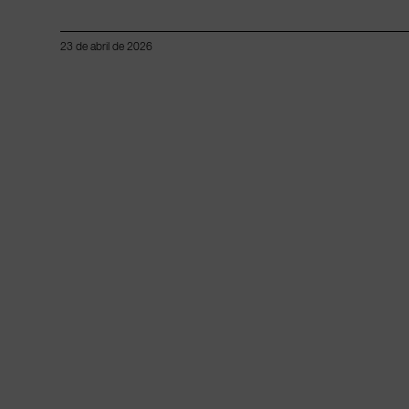
23 de abril de 2026
Lorem ipsum dolor sit amet, consectetur adipiscing elit.