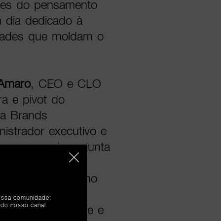
ntes do pensamento
um dia dedicado à
idades que moldam o
 Amaro
, CEO e CLO
a e pivot do
da Brands
nistrador executivo e
a, aos quais se junta
ão da SIC e SIC
truturado em torno
ia e Empresas,
nossa comunidade:
 do nosso canal
ess e Criatividade e