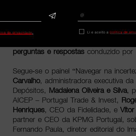
Inteligência.
O primeiro bloco mergulha na análise d
com uma talk de
Nuno Rogeiro
, dedi
Li e aceito a
política de pri
ítica de privacidade
.
geopolítica nas empresas, seguida 
perguntas e respostas
conduzido por 
Segue-se o painel “Navegar na incert
Carvalho
, administradora executiva da
Depósitos,
Madalena Oliveira e Silva
, 
AICEP – Portugal Trade & Invest,
Rog
Henriques
, CEO da Fidelidade, e
Vítor
partner e CEO da KPMG Portugal, s
Fernando Paula, diretor editorial do 