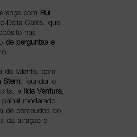
iderança com
Rui
o-Delta Cafés, que
opósito nas
to
de perguntas e
ro.
 do talento, com
a Stern
, founder e
orts, e
Ilda Ventura
,
m painel moderado
iva de conteúdos do
s da atração e