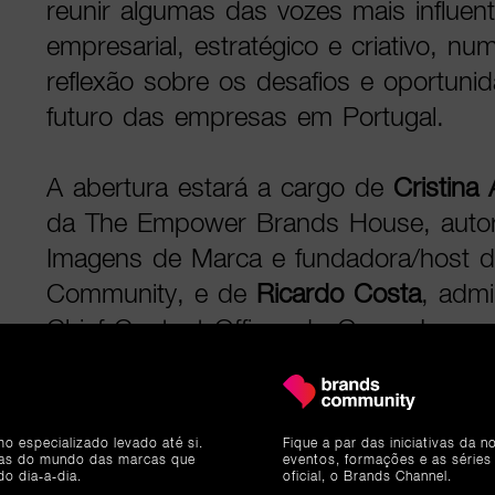
reunir algumas das vozes mais influe
empresarial, estratégico e criativo, n
reflexão sobre os desafios e oportun
futuro das empresas em Portugal.
A abertura estará a cargo de
Cristina
da The Empower Brands House, autor
Imagens de Marca e fundadora/host 
Community, e de
Ricardo Costa
, admi
Chief Content Officer do Grupo Impres
Bernardo Ferrão
, diretor de Informaç
Notícias, para dar o mote a um dia es
de quatro grandes eixos: Geoestratég
mo especializado levado até si.
Fique a par das iniciativas da 
ias do mundo das marcas que
eventos, formações e as séries
Liderança e Empatia, Branding e Busin
do dia-a-dia.
oficial, o Brands Channel.