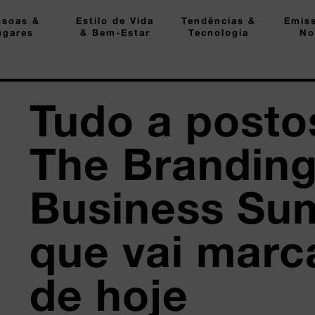
ssoas &
Estilo de Vida
Tendências &
Emis
ugares
& Bem-Estar
Tecnologia
No
Tudo a posto
The Branding
Business Sum
que vai marca
de hoje