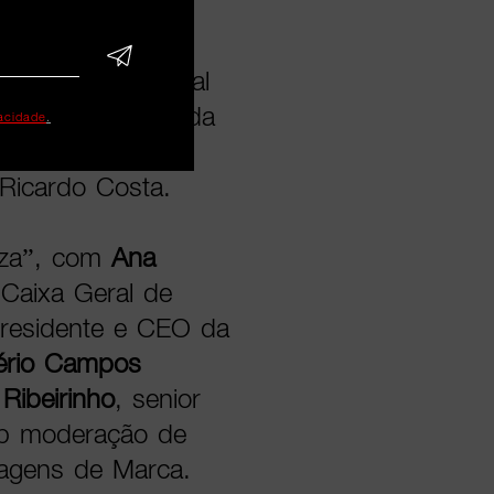
a realidade global
cada ao impacto da
vacidade
.
de um momento
de
Ricardo Costa.
eza”, com
Ana
 Caixa Geral de
presidente e CEO da
ério Campos
 Ribeirinho
, senior
ob moderação de
Imagens de Marca.