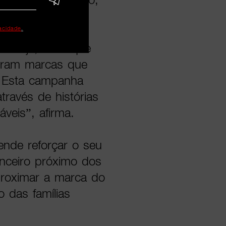
bom, destaca a
vacidade
.
hada com as
. “Hoje, mais que
uram marcas que
. Esta campanha
ravés de histórias
áveis”, afirma.
nde reforçar o seu
anceiro próximo dos
proximar a marca do
 das famílias