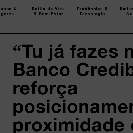
ssoas &
Estilo de Vida
Tendências &
Emis
ugares
& Bem-Estar
Tecnologia
No
“Tu já fazes 
Banco Credi
reforça
posicioname
proximidade