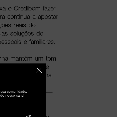
ixa o Credibom fazer
ira continua a apostar
ões reais do
uas soluções de
essoais e familiares.
anha mantém um tom
histórias com forte
 continuidade a uma
 últimos meses
ida dos clientes —
nossa comunidade:
 do nosso canal
o, Joana Cardoso,