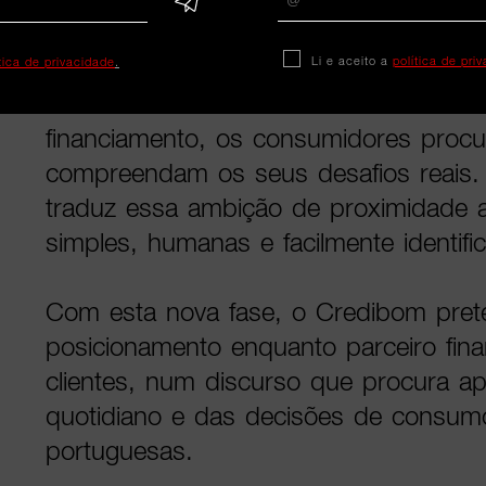
diretora de marketing do Banco Credi
Li e aceito a
política de pri
importância de uma comunicação alin
ítica de privacidade
.
necessidades reais dos consumidores
financiamento, os consumidores proc
compreendam os seus desafios reais
traduz essa ambição de proximidade at
simples, humanas e facilmente identific
Com esta nova fase, o Credibom prete
posicionamento enquanto parceiro fin
clientes, num discurso que procura a
quotidiano e das decisões de consumo
portuguesas.