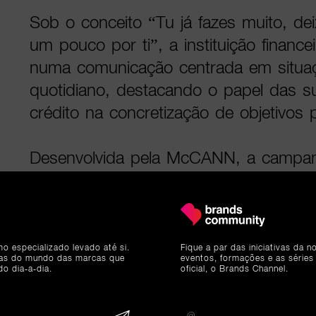
Sob o conceito “Tu já fazes muito, de
um pouco por ti”, a instituição finance
numa comunicação centrada em situaç
quotidiano, destacando o papel das s
crédito na concretização de objetivos p
Desenvolvida pela McCANN, a camp
acessível e humorístico, recorrendo a 
identificação para o público, e dando
série de filmes lançados ao longo dos
dedicados a diferentes momentos da v
mo especializado levado até si.
Fique a par das iniciativas da 
ias do mundo das marcas que
eventos, formações e as séries
da mobilidade à habitação.
do dia-a-dia.
oficial, o Brands Channel.
Em declarações citadas no comunicad