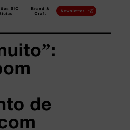
sões SIC
Brand &
Newsletter
tícias
Craft
muito”:
bom
nto de
 com