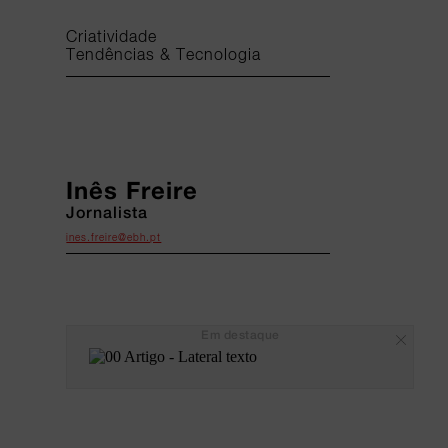
Criatividade
Tendências & Tecnologia
Inês Freire
Jornalista
ines.freire@ebh.pt
Em destaque