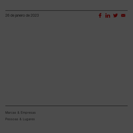
26 de janeiro de 2023
Lorem ipsum dolor sit amet, consectetur adipiscing elit.
Marcas & Empresas
Pessoas & Lugares