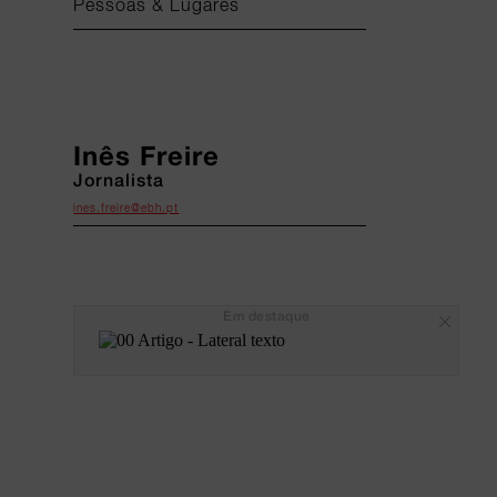
Pessoas & Lugares
Inês Freire
Jornalista
ines.freire@ebh.pt
Em destaque