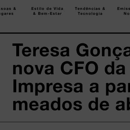
ssoas &
Estilo de Vida
Tendências &
Emis
ugares
& Bem-Estar
Tecnologia
No
Teresa Gonça
nova CFO da
Impresa a par
meados de ab