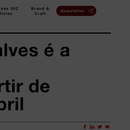
sões SIC
Brand &
Newsletter
tícias
Craft
lves é a
tir de
ril