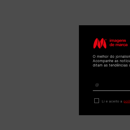
O melhor do jornalis
Acompanhe as notíc
ditam as tendências 
Li e aceito a
pol