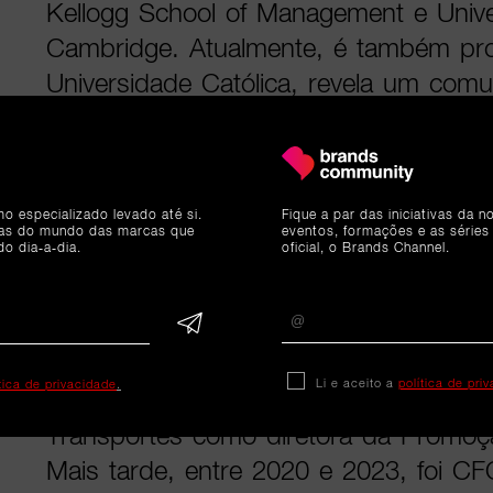
Kellogg School of Management e Univ
Cambridge. Atualmente, é também pro
Universidade Católica, revela um com
redações.
O seu percurso profissional começou
mo especializado levado até si.
Fique a par das iniciativas da 
& Young, seguindo depois para a Por
ias do mundo das marcas que
eventos, formações e as séries
do dia-a-dia.
oficial, o Brands Channel.
desempenhou várias funções na área f
a direção de finanças corporativas na
investimentos internacionais.
Li e aceito a
política de pri
ítica de privacidade
.
Em 2016, integrou a Autoridade da Mo
Transportes como diretora da Promoç
Mais tarde, entre 2020 e 2023, foi CF