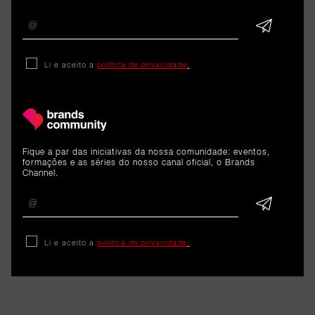
Tally: O futuro da
contabilidade confiado à A.I.
Li e aceito a
política de privacidade
.
8 de junho de 2026
Fique a par das iniciativas da nossa comunidade: eventos,
formações e as séries do nosso canal oficial, o Brands
Channel.
Li e aceito a
política de privacidade
.