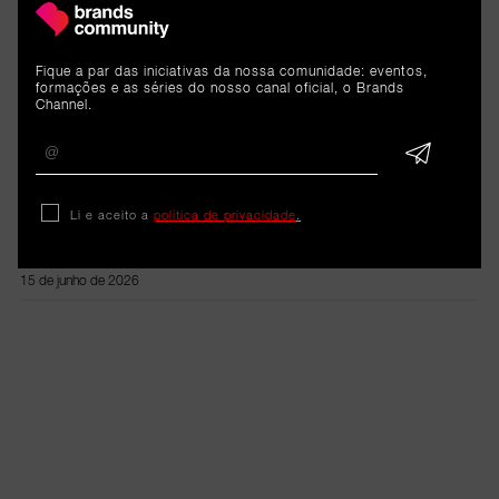
RELACIONADOS
Fique a par das iniciativas da nossa comunidade: eventos,
formações e as séries do nosso canal oficial, o Brands
Emissão online
Channel.
Estratégias de sucesso:
ativação, sustentabilidade e
Li e aceito a
política de privacidade
.
património
15 de junho de 2026