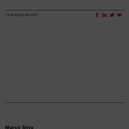
19 de março de 2020
Lorem ipsum dolor sit amet, consectetur adipiscing elit.
Marco Silva