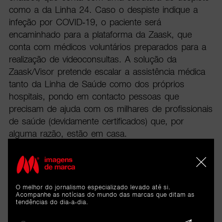
como a da Linha 24. Caso o despiste indique a
infeção por COVID-19, o paciente será
encaminhado para a plataforma da Zaask, que
conta com médicos voluntários preparados para a
realização de videoconsultas. A solução da
Zaask/Visor pretende escalar a assistência médica
tanto da Linha de Saúde como dos próprios
hospitais, pondo em contacto pessoas que
precisam de ajuda com os milhares de profissionais
de saúde (devidamente certificados) que, por
alguma razão, estão em casa.
Estes são três dos projetos que se juntaram ao
tech4COVID19, um movimento criado por um
grupo de fundadores da comunidade tecnológica
O melhor do jornalismo especializado levado até si.
portuguesa que pretende criar soluções
Acompanhe as notícias do mundo das marcas que ditam as
tendências do dia-a-dia.
tecnológicas que ajudem a população a ultrapassar
o desafio do COVID-19.