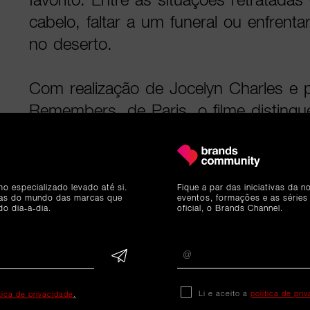
cabelo, faltar a um funeral ou enfrentar
no deserto.
Com realização de Jocelyn Charles e
Remembers, de Paris, o filme disting
abordagem visual. Os cenários foram
manualmente e toda a animação foi de
frame em computador, privilegiando 
mo especializado levado até si.
Fique a par das iniciativas da 
artesanal.
ias do mundo das marcas que
eventos, formações e as séries
do dia-a-dia.
oficial, o Brands Channel.
A opção criativa surge numa altura em 
artificial domina grande parte das di
produção criativa e publicitária. Num
Li e aceito a
política de pri
ítica de privacidade
.
automação ganha cada vez mais esp