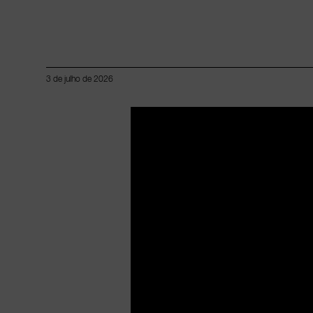
3 de julho de 2026
Lorem ipsum dolor sit amet, consectetur adipiscing elit.