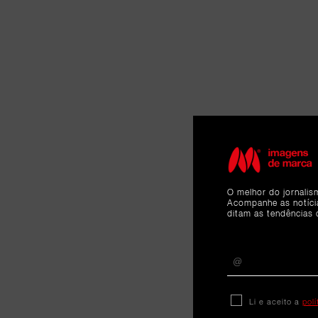
O melhor do jornalis
Acompanhe as notíc
ditam as tendências 
Li e aceito a
pol