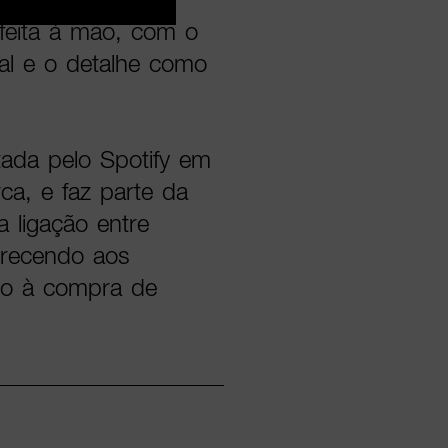
feita à mão, com o
nal e o detalhe como
tada pelo Spotify em
ca, e faz parte da
a ligação entre
ferecendo aos
do à compra de