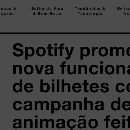
ssoas &
Estilo de Vida
Tendências &
Emis
ugares
& Bem-Estar
Tecnologia
No
Spotify prom
nova funcion
de bilhetes 
campanha d
animação fei