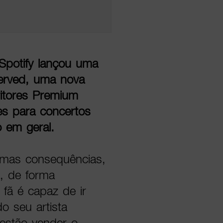
Spotify lançou uma
erved, uma nova
ritores Premium
es para concertos
 em geral.
ltimas consequências,
a, de forma
fã é capaz de ir
o seu artista
s estão vender o