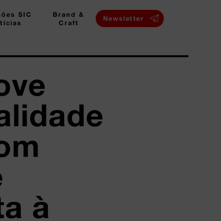
sões SIC
Brand &
Newsletter
tícias
Craft
ove
alidade
com
e
ta à