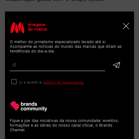
Segundo Enrico Balleri, Vice-Presidente e Diretor
Criativo Global da Nike, a escolha do elenco foi
pensada para refletir a ligação genuína de cada
participante ao futebol: “Não queríamos apenas
O melhor do jornalismo especializado levado até si.
celebridades. Queríamos pessoas com uma relação
Acompanhe as notícias do mundo das marcas que ditam as
tendências do dia-a-dia.
autêntica com o jogo e com a cultura que o
rodeia”.
Com “Rip the Script”, a Nike transforma o Mundial
Li e aceito a
política de privacidade
.
2026 numa plataforma para afirmar uma visão mais
ampla do futebol: não apenas como competição,
mas como fenómeno cultural capaz de unir
desporto, moda, música e entretenimento à escala
global.
Fique a par das iniciativas da nossa comunidade: eventos,
formações e as séries do nosso canal oficial, o Brands
Channel.