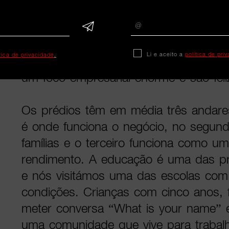
As condições em que vivem são dimin
condições sanitárias, existe em médi
para 1.450 pessoas (segundo dados 
Li e aceito a
política de pri
ítica de privacidade
.
quartos minúsculos e por vezes famíli
um foco empresarial enorme e são feli
Os prédios têm em média três andare
é onde funciona o negócio, no segun
famílias e o terceiro funciona como u
rendimento. A educação é uma das pr
e nós visitámos uma das escolas com
condições. Crianças com cinco anos, f
meter conversa “What is your name” e
uma comunidade que vive para trabal