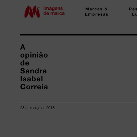
Marcas &
Pe
Empresas
L
A
opinião
de
Sandra
Isabel
Correia
23 de março de 2018
Lorem ipsum dolor sit amet, consectetur adipiscing elit.