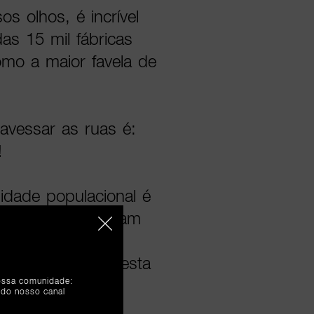
os olhos, é incrível
s 15 mil fábricas
omo a maior favela de
avessar as ruas é:
!
dade populacional é
ões não nos deixam
ais e, até aqui,
ermos sucesso nesta
nossa comunidade:
 do nosso canal