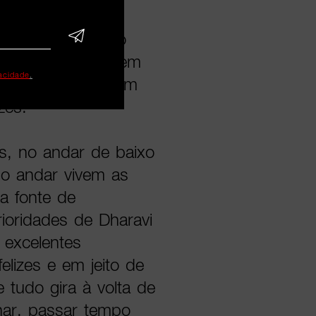
utas: não tem
a 1 casa de banho
de 2006), vivem em
vacidade
.
as inteiras mas tem
zes.
s, no andar de baixo
do andar vivem as
ma fonte de
ioridades de Dharavi
 excelentes
elizes e em jeito de
 tudo gira à volta de
har, passar tempo