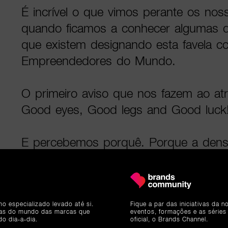
É incrível o que vimos perante os noss
quando ficamos a conhecer algumas da
que existem designando esta favela c
Empreendedores do Mundo.
O primeiro aviso que nos fazem ao atr
Good eyes, Good legs and Good luck
E percebemos porquê. Porque a densi
tão grande que motas, carros e cami
espaço para atravessar as ruas princip
temos de ser empreendedores para t
mo especializado levado até si.
Fique a par das iniciativas da 
etapa.
ias do mundo das marcas que
eventos, formações e as séries
do dia-a-dia.
oficial, o Brands Channel.