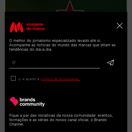
O melhor do jornalismo especializado levado até si.
Acompanhe as notícias do mundo das marcas que ditam as
tendências do dia-a-dia.
A Heineken House deverá ter continuidade noutras
iniciativas da marca em Portugal: “A Final da UEFA
Li e aceito a
política de privacidade
.
Champions League marca a estreia deste formato
em Portugal, mas a Heineken House terá
continuidade noutros momentos relevantes, como o
NOS Alive, levando o conceito da campanha a
diferentes comunidades de fãs”.
Fique a par das iniciativas da nossa comunidade: eventos,
formações e as séries do nosso canal oficial, o Brands
Channel.
Para Catarina Ferraz, este tipo de ativações