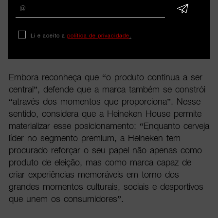
desempenha um papel importante na construção
da marca para além do produto. “A Heineken é
uma marca com mais de 150 anos e, desde a sua
Li e aceito a
política de privacidade
.
origem, tem o propósito de incentivar ligações reais
entre pessoas e refrescar a vida social”, afirma.
Embora reconheça que “o produto continua a ser
central”, defende que a marca também se constrói
“através dos momentos que proporciona”. Nesse
sentido, considera que a Heineken House permite
materializar esse posicionamento: “Enquanto cerveja
líder no segmento premium, a Heineken tem
procurado reforçar o seu papel não apenas como
produto de eleição, mas como marca capaz de
criar experiências memoráveis em torno dos
grandes momentos culturais, sociais e desportivos
que unem os consumidores”.