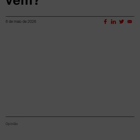
8 de maio de 2026
Lorem ipsum dolor sit amet, consectetur adipiscing elit.
Opinião