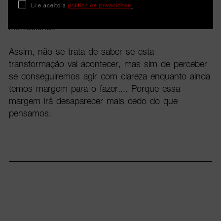
transformação que evolui mais rapidamente do que
Li e aceito a
política de privacidade
.
a nossa capacidade de interpretação e de resposta
institucional.
Assim, não se trata de saber se esta
transformação vai acontecer, mas sim de perceber
se conseguiremos agir com clareza enquanto ainda
temos margem para o fazer.... Porque essa
margem irá desaparecer mais cedo do que
pensamos.