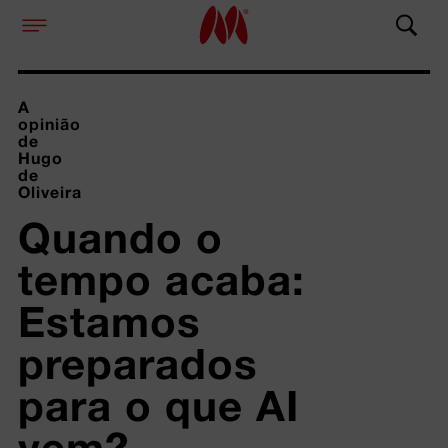
A
opinião
de
Hugo
de
Oliveira
Quando o 
tempo acaba: 
Estamos 
preparados 
para o que AI 
vem?