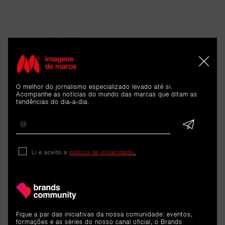
ARTIGOS 
RELACIONADOS
O melhor do jornalismo especializado levado até si.
Acompanhe as notícias do mundo das marcas que ditam as
Cargo
tendências do dia-a-dia.
Liliana Azevedo é a nova Head
of Marketing Operations &
Li e aceito a
política de privacidade
.
Strategy da B-Parts
8 de junho de 2026
Fique a par das iniciativas da nossa comunidade: eventos,
formações e as séries do nosso canal oficial, o Brands