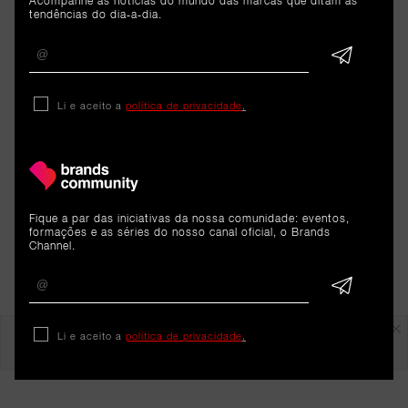
Acompanhe as notícias do mundo das marcas que ditam as
tendências do dia-a-dia.
portuguesa, celebrando um produto que continua a
ocupar um lugar central na cultura e na
alimentação dos portugueses.
Li e aceito a
política de privacidade
.
Fique a par das iniciativas da nossa comunidade: eventos,
formações e as séries do nosso canal oficial, o Brands
Channel.
Em destaque
Li e aceito a
política de privacidade
.