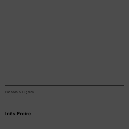
Lorem ipsum dolor sit amet, consectetur adipiscing elit.
Pessoas & Lugares
Inês Freire