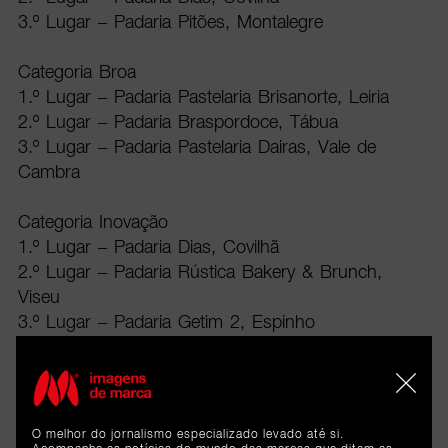
3.º Lugar – Padaria Pitões, Montalegre
Categoria Broa
1.º Lugar – Padaria Pastelaria Brisanorte, Leiria
2.º Lugar – Padaria Braspordoce, Tábua
3.º Lugar – Padaria Pastelaria Dairas, Vale de
Cambra
Categoria Inovação
1.º Lugar – Padaria Dias, Covilhã
2.º Lugar – Padaria Rústica Bakery & Brunch,
Viseu
3.º Lugar – Padaria Getim 2, Espinho
Realizado no Museu do Pão, em Seia, o maior
museu dedicado ao pão no mundo, o concurso
assume-se como uma plataforma de
O melhor do jornalismo especializado levado até si.
reconhecimento da excelência da panificação