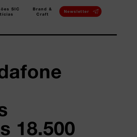
sões SIC
Brand &
Newsletter
tícias
Craft
dafone
s
is 18.500