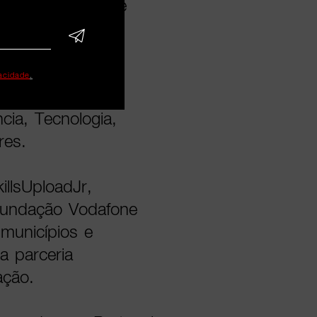
forma autónoma e
nteúdos
vacidade
.
professores das
cia, Tecnologia,
res.
illsUploadJr,
Fundação Vodafone
municípios e
a parceria
ação.