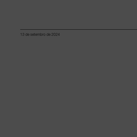
13 de setembro de 2024
Lorem ipsum dolor sit amet, consectetur adipiscing elit.