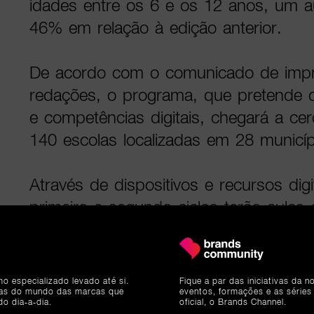
idades entre os 6 e os 12 anos, um 
46% em relação à edição anterior.
De acordo com o comunicado de impr
redações, o programa, que pretende de
e competências digitais, chegará a c
140 escolas localizadas em 28 municíp
Através de dispositivos e recursos digi
primeiro e segundo ciclos terão aulas
quais irão desenvolver projetos com r
tecnologias e explorar competências té
comportamentais e sociais, em grupo e
mo especializado levado até si.
Fique a par das iniciativas da 
ias do mundo das marcas que
eventos, formações e as séries
Além disso, a aprendizagem também p
do dia-a-dia.
oficial, o Brands Channel.