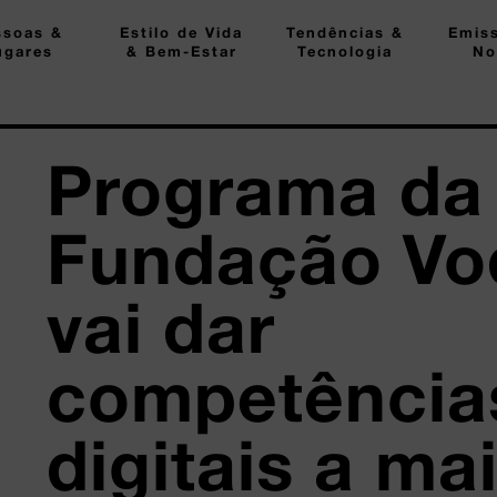
ssoas &
Estilo de Vida
Tendências &
Emis
ugares
& Bem-Estar
Tecnologia
No
Programa da
Fundação Vo
vai dar
competência
digitais a ma