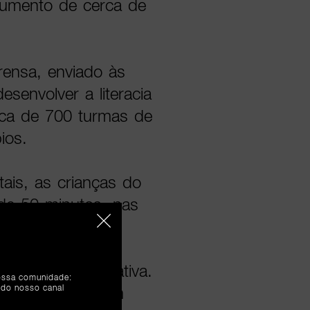
aumento de cerca de
ensa, enviado às
senvolver a literacia
erca de 700 turmas de
ios.
tais, as crianças do
 de 50 minutos, nas
ecurso a novas
cnicas,
 de forma interativa.
nossa comunidade:
 do nosso canal
ode ser feita em