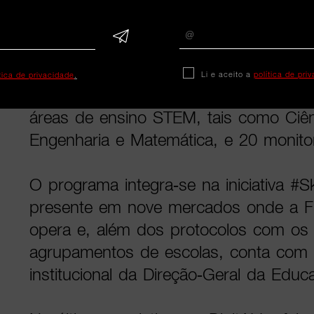
casa com a “DigitALL em Casa”, de 
remota.
Para assegurar a transmissão dos co
Li e aceito a
política de pri
ítica de privacidade
.
presencialmente estarão cerca de mil 
áreas de ensino STEM, tais como Ciên
Engenharia e Matemática, e 20 monito
O programa integra-se na iniciativa #Sk
presente em nove mercados onde a 
opera e, além dos protocolos com os 
agrupamentos de escolas, conta com 
institucional da Direção-Geral da Educ