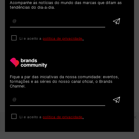
Acompanhe as notícias do mundo das marcas que ditam as
aproximar os públicos dos dois países e celebrar
tendências do dia-a-dia.
uma relação que remonta a mais de quatro
séculos, num momento em que Osaka se prepara
para receber a próxima edição da Expo mundial.
Li e aceito a
política de privacidade
.
Fique a par das iniciativas da nossa comunidade: eventos,
formações e as séries do nosso canal oficial, o Brands
Channel.
Em destaque
Li e aceito a
política de privacidade
.