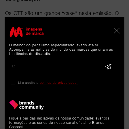
Os CTT são um grande “case” nesta emissão. O
jornalista Francisco Branco foi conhecer as
inovações da marca para a automatização de
processos e o programa de apoio a startups.
Enviamos assim um postal para o futuro, escrito,
O melhor do jornalismo especializado levado até si.
claro está, pela mão humana!
Acompanhe as notícias do mundo das marcas que ditam as
tendências do dia-a-dia.
Li e aceito a
política de privacidade
.
Fique a par das iniciativas da nossa comunidade: eventos,
formações e as séries do nosso canal oficial, o Brands
Channel.