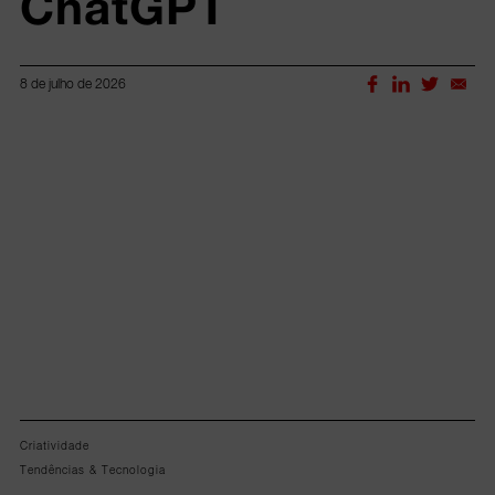
ChatGPT
8 de julho de 2026
Lorem ipsum dolor sit amet, consectetur adipiscing elit.
Criatividade
Tendências & Tecnologia