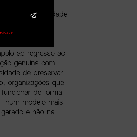
significa dar
 que responsabilidade
vacidade
.
entem
apelo ao regresso ao
ação genuína com
sidade de preservar
io, organizações que
funcionar de forma
nam num modelo mais
 gerado e não na