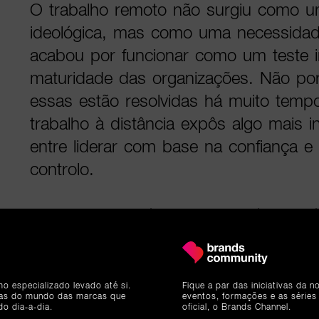
O trabalho remoto não surgiu como u
ideológica, mas como uma necessidad
acabou por funcionar como um teste 
maturidade das organizações. Não por
essas estão resolvidas há muito tem
trabalho à distância expôs algo mais 
entre liderar com base na confiança e
controlo.
Sem presença física, sem horários visív
formal, o modelo remoto obriga a uma
se aposta em microgestão, tentando re
mecanismos de controlo do passado, 
mo especializado levado até si.
Fique a par das iniciativas da 
ias do mundo das marcas que
eventos, formações e as séries
confiança, neste contexto, não é um c
do dia-a-dia.
oficial, o Brands Channel.