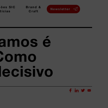
sões SIC
Brand &
Newsletter
tícias
Craft
hamos é
 Como
decisivo