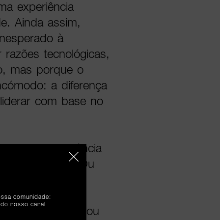
ma experiência
e. Ainda assim,
inesperado à
 razões tecnológicas,
po, mas porque o
incómodo: a diferença
 liderar com base no
eis e sem vigilância
 escolha clara. Ou
criar à distância
ou se confia. E
nossa comunidade:
 do nosso canal
onceito abstrato ou