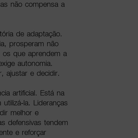
 mas não compensa a
stória de adaptação.
ia, prosperam não
s os que aprendem a
exige autonomia.
 ajustar e decidir.
ia artificial. Está na
tilizá-la. Lideranças
dir melhor e
ças defensivas tendem
ente e reforçar