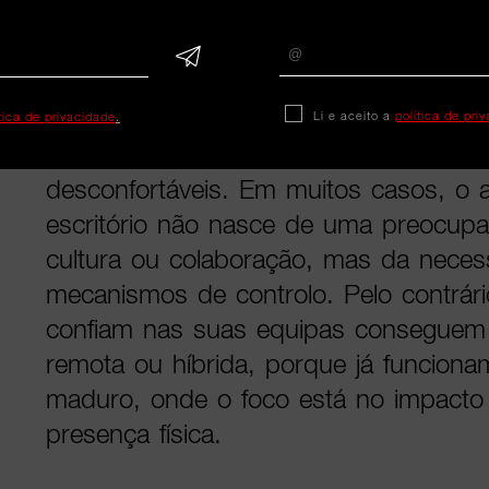
emocional. É profundamente concreta: 
autonomia, delegar decisões e aceitar
e liberdade caminham juntas.
Li e aceito a
política de pri
ítica de privacidade
.
É aqui que muitas organizações se s
desconfortáveis. Em muitos casos, o 
escritório não nasce de uma preocup
cultura ou colaboração, mas da neces
mecanismos de controlo. Pelo contrár
confiam nas suas equipas conseguem 
remota ou híbrida, porque já funcio
maduro, onde o foco está no impacto
presença física.