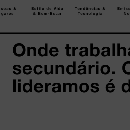
ssoas &
Estilo de Vida
Tendências &
Emis
ugares
& Bem-Estar
Tecnologia
No
Onde trabal
secundário.
lideramos é 