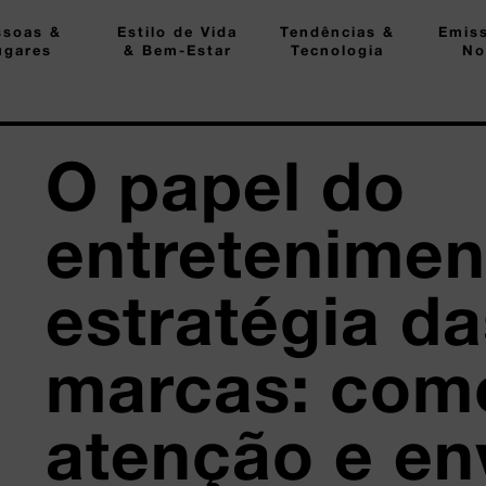
ssoas &
Estilo de Vida
Tendências &
Emis
ugares
& Bem-Estar
Tecnologia
No
O papel do
entretenimen
estratégia d
marcas: com
atenção e en