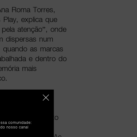
Ana Roma Torres,
 Play, explica que
 pela atenção”, onde
am dispersas num
l, quando as marcas
abalhada e dentro do
emória mais
co.
to televisivo
em entretenimento
nossa comunidade:
s marcas se
 do nosso canal
co já aprecia. “As