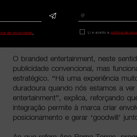
pessoas procuram ligações com cont
parte do seu dia a dia”, afirma, dest
aproximação é mais eficaz do que a pub
Li e aceito a
política de pri
ítica de privacidade
.
centrada em interrupções.
O branded entertainment, neste sentid
publicidade convencional, mas funci
estratégico. “Há uma experiência muit
duradoura quando nós estamos a ver
entertainment”, explica, reforçando qu
integração permite à marca criar envol
posicionamento e gerar ‘goodwill’ jun
Ao que refere Ana Roma Torres, pro