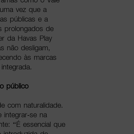
, uma vez que a
ras públicas e a
s prolongados de
er da Havas Play
s não desligam,
recendo às marcas
integrada.
do público
ade com naturalidade.
 integrar-se na
te: “É essencial que
o introduzida de