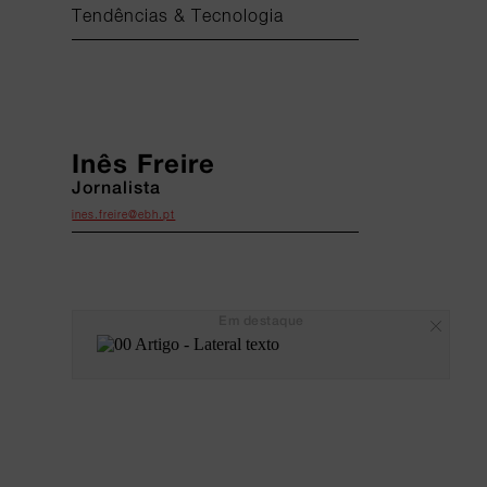
Tendências & Tecnologia
Inês Freire
Jornalista
ines.freire@ebh.pt
Em destaque