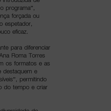
no programa”,
ença forçada ou
o espetador,
uco eficaz.
nte para diferenciar
 Ana Roma Torres
m os formatos e as
se destaquem e
síveis”, permitindo
o do tempo e criar
diversidade de