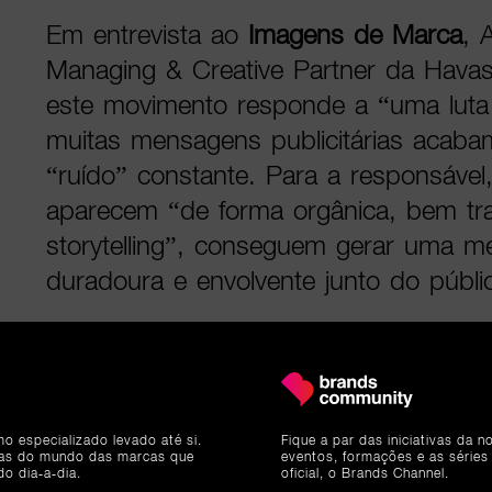
Em entrevista ao
Imagens de Marca
, 
Managing & Creative Partner da Havas
este movimento responde a “uma luta
muitas mensagens publicitárias acab
“ruído” constante. Para a responsáve
aparecem “de forma orgânica, bem tr
storytelling”, conseguem gerar uma m
duradoura e envolvente junto do públi
Estratégia e relevância do entretenimen
Segundo Ana Roma Torres, a aposta 
mo especializado levado até si.
Fique a par das iniciativas da 
televisivo surge da necessidade de a
ias do mundo das marcas que
eventos, formações e as séries
do dia-a-dia.
oficial, o Brands Channel.
conectarem com conteúdos que o públi