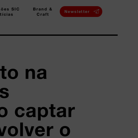
sões SIC
Brand &
Newsletter
tícias
Craft
to na
as
o captar
volver o