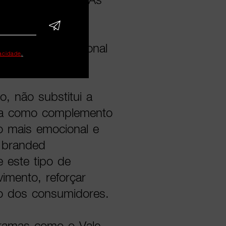
eúdos que façam
acando que esta
licidade tradicional
vacidade
.
o, não substitui a
ona como complemento
o mais emocional e
 branded
e este tipo de
vimento, reforçar
to dos consumidores.
gramas como o Vale