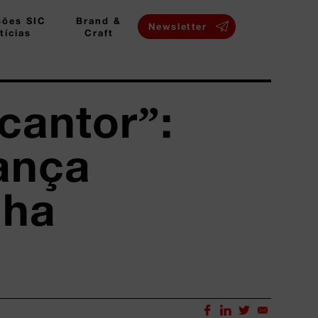
sões SIC
Brand &
Newsletter
tícias
Craft
cantor”:
ança
nha