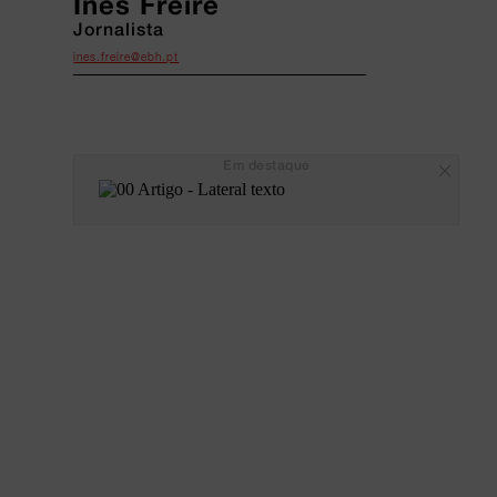
Inês Freire
Jornalista
ines.freire@ebh.pt
Em destaque