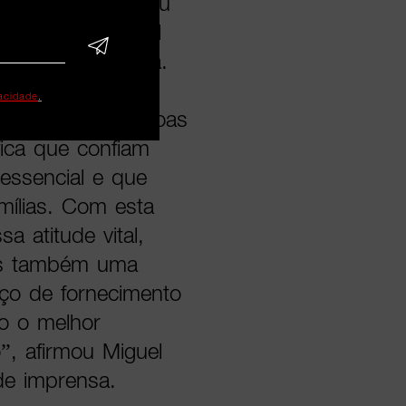
eve-se fiel ao seu
nsagem a um nível
o”, refere a nota.
vacidade
.
algo que as pessoas
fica que confiam
essencial e que
mílias. Com esta
a atitude vital,
mas também uma
iço de fornecimento
do o melhor
”, afirmou Miguel
de imprensa.