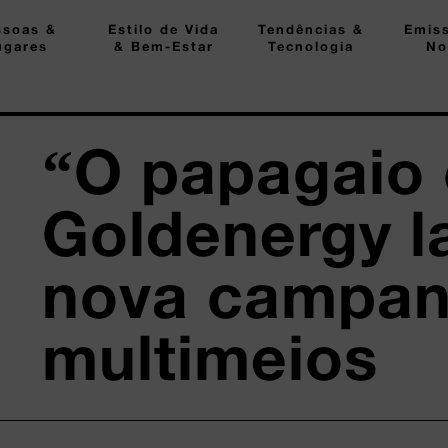
ssoas &
Estilo de Vida
Tendências &
Emis
ugares
& Bem-Estar
Tecnologia
No
“O papagaio 
Goldenergy l
nova campa
multimeios