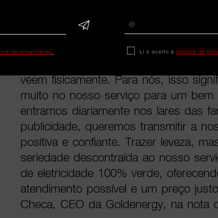
Goldenergy – a comercializadora “mant
estilo narrativo único para levar a me
mais humano, surpreendente e divertid
Li e aceito a
política de pri
ítica de privacidade
.
“Ainda bem que a eletricidade não é 
veem fisicamente. Para nós, isso signi
muito no nosso serviço para um bem 
entramos diariamente nos lares das fa
publicidade, queremos transmitir a noss
positiva e confiante. Trazer leveza, 
seriedade descontraída ao nosso serv
de eletricidade 100% verde, oferecen
atendimento possível e um preço justo
Checa, CEO da Goldenergy, na nota 