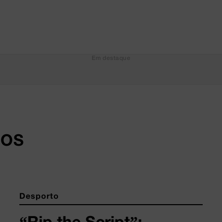
Em destaque
DOS
Desporto
“Rip the Script”: