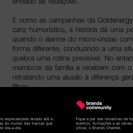
enviado às redações.
E como as campanhas da Goldenergy
cariz humorístico, a história dá uma p
quando o alarme do micro-ondas com
forma diferente, conduzindo a uma sit
quebra uma rotina previsível. No enta
membros da família a recebem com 
retratando uma alusão à diferença gera
filhos.
Com um novo componente, que se dis
anteriores campanhas da empresa -
mo especializado levado até si.
Fique a par das iniciativas da 
letra que está em linha com o tom hu
ias do mundo das marcas que
eventos, formações e as séries
do dia-a-dia.
oficial, o Brands Channel.