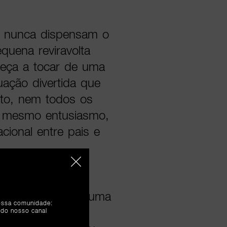
 nunca dispensam o
equena reviravolta
eça a tocar de uma
uação divertida que
nto, nem todos os
o mesmo entusiasmo,
cional entre pais e
tingue das
 uma música com uma
nossa comunidade:
morístico da
 do nosso canal