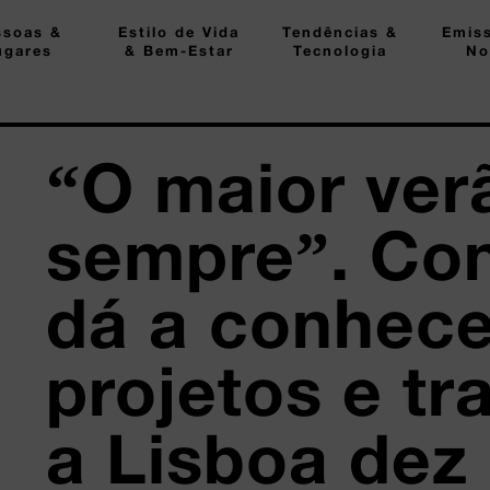
ssoas &
Estilo de Vida
Tendências &
Emis
ugares
& Bem-Estar
Tecnologia
No
“O maior ver
sempre”. Con
dá a conhece
projetos e tr
a Lisboa dez