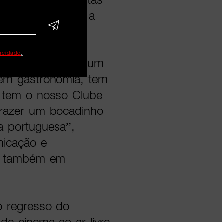
rescem e passam a
localidade.
vacidade
.
ocalidades, levar um
tem gastronomia, tem
, tem o nosso Clube
trazer um bocadinho
ra portuguesa”,
nicação e
e, também em
o regresso do
 de cinema ao ar livre