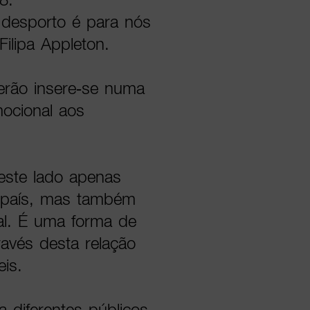
 desporto é para nós
ilipa Appleton.
erão insere-se numa
mocional aos
este lado apenas
o país, mas também
al. É uma forma de
avés desta relação
is.
a diferentes públicos