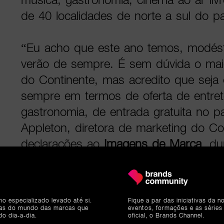
de 40 localidades de norte a sul do pa
“Eu acho que este ano temos, modésti
verão de sempre. É sem dúvida o mai
do Continente, mas acredito que seja
sempre em termos de oferta de entre
gastronomia, de entrada gratuita no paí
Appleton, diretora de marketing do Co
declarações ao
Imagens de Marca
, du
do programa.
O arranque da programação acontece 
mo especializado levado até si.
Fique a par das iniciativas da 
com a 8.ª edição do Festival da Comi
ias do mundo das marcas que
eventos, formações e as séries
do dia-a-dia.
oficial, o Brands Channel.
Parque da Cidade do Porto. Seguem-s