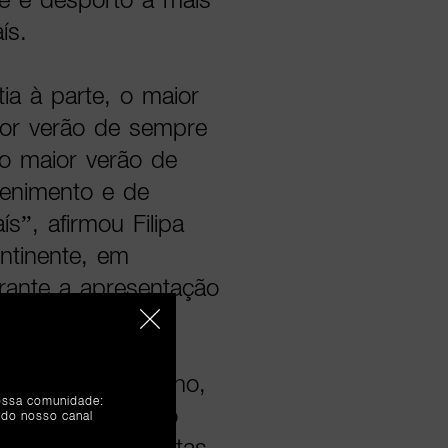
ís.
a à parte, o maior
or verão de sempre
 o maior verão de
tenimento e de
s”, afirmou Filipa
ntinente, em
rante a apresentação
a 11 e 12 de julho,
nossa comunidade:
da Continente, no
 do nosso canal
e depois as Festas