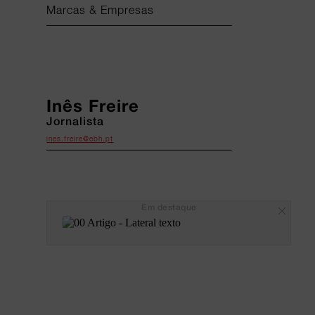
Marcas & Empresas
Inês Freire
Jornalista
ines.freire@ebh.pt
Em destaque