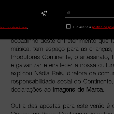
na Praça Continente, que este ano c
realizar-se durante dois dias em cada 
Li e aceito a
política de pri
ítica de privacidade
.
“Vamos andar pelo país em diversas l
bocadinho deste entretenimento que 
música, tem espaço para as crianças
Produtores Continente, o artesanato, 
e galvanizar e enaltecer a nossa cultu
explicou Nádia Reis, diretora de comu
responsabilidade social do Continent
declarações ao
Imagens de Marca
.
Outra das apostas para este verão é 
Cinema na Praça Continente, iniciativa