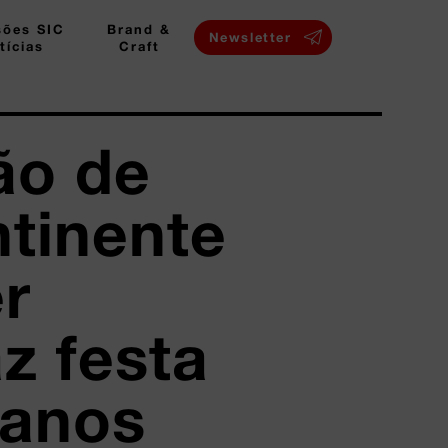
sões SIC
Brand &
Newsletter
tícias
Craft
ão de
tinente
r
az festa
 anos