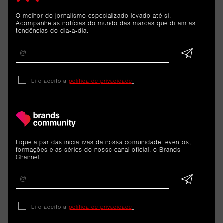
O melhor do jornalismo especializado levado até si.
Acompanhe as notícias do mundo das marcas que ditam as
tendências do dia-a-dia.
Li e aceito a
política de privacidade
.
ARTIGOS 
RELACIONADOS
Fique a par das iniciativas da nossa comunidade: eventos,
Análise
formações e as séries do nosso canal oficial, o Brands
Channel.
Hailey Bieber definiu meta de
mil milhões de dólares para
vender a Rhode - e conseguiu.
Li e aceito a
política de privacidade
.