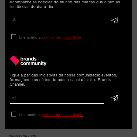
Acompanhe as notícias do mundo das marcas que ditam as
tendências do dia-a-dia.
Li e aceito a
política de privacidade
.
ARTIGOS 
RELACIONADOS
Dados
Fique a par das iniciativas da nossa comunidade: eventos,
formações e as séries do nosso canal oficial, o Brands
Channel.
iPhone 11 foi o smartphone
mais reparado pela iServices
na Europa em 2025. Segue-se
Li e aceito a
política de privacidade
.
o iPhone X
5 de junho de 2026