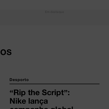
Em destaque
DOS
Desporto
“Rip the Script”:
Nike lança