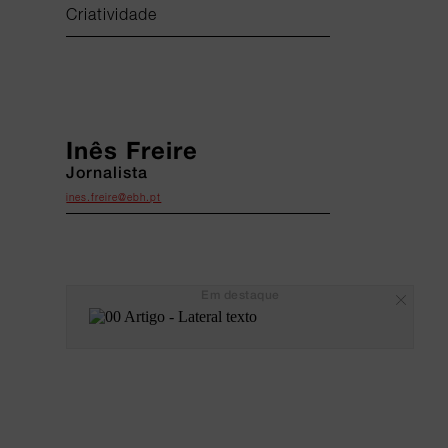
Criatividade
Inês Freire
Jornalista
ines.freire@ebh.pt
Em destaque