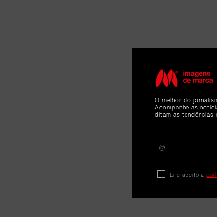
O melhor do jornalis
Acompanhe as notíc
ditam as tendências 
Li e aceito a
pol