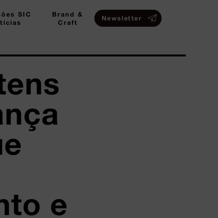
sões SIC
Brand &
Newsletter
tícias
Craft
tens
ança
ue
nto e