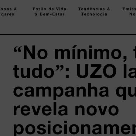
ssoas &
Estilo de Vida
Tendências &
Emis
ugares
& Bem-Estar
Tecnologia
No
“No mínimo, 
tudo”: UZO l
campanha q
revela novo
posicioname