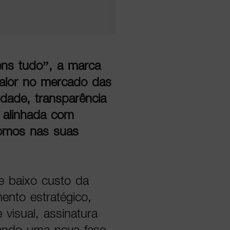
ens tudo”, a marca
valor no mercado das
idade, transparência
 alinhada com
nomos nas suas
 baixo custo da
nto estratégico,
isual, assinatura
ando uma nova fase