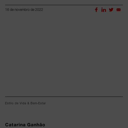
16 de novembro de 2022
Lorem ipsum dolor sit amet, consectetur adipiscing elit.
Estilo de Vida & Bem-Estar
Catarina Ganhão