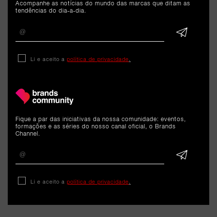
Acompanhe as notícias do mundo das marcas que ditam as
tendências do dia-a-dia.
Reportagem
O regresso da energia da BP
ao Rock in Rio
Li e aceito a
política de privacidade
.
7 de julho de 2026
Fique a par das iniciativas da nossa comunidade: eventos,
formações e as séries do nosso canal oficial, o Brands
Channel.
Li e aceito a
política de privacidade
.