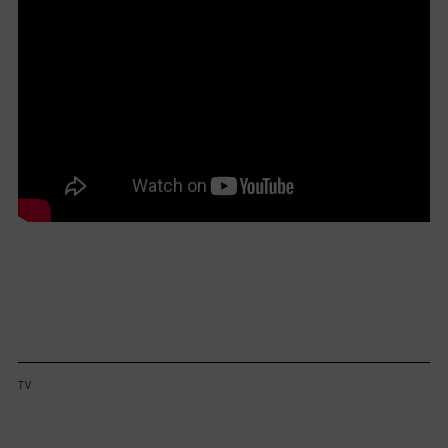
Lorem ipsum dolor sit amet, consectetur adipiscing elit.
TV