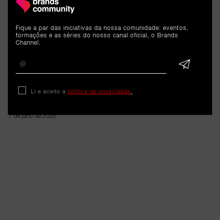
RELACIONADOS
Fique a par das iniciativas da nossa comunidade: eventos,
formações e as séries do nosso canal oficial, o Brands
Channel.
Reportagem
O regresso da energia da BP
ao Rock in Rio
Li e aceito a
política de privacidade
.
7 de julho de 2026