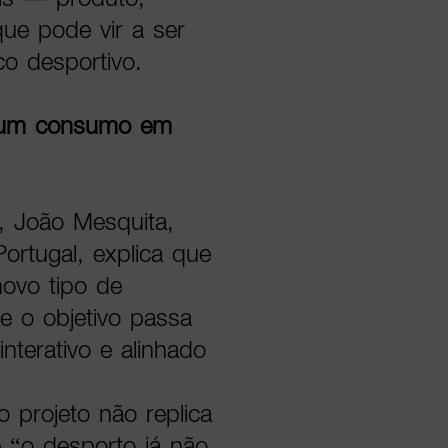
e pode vir a ser
o desportivo.
a um consumo em
, João Mesquita,
rtugal, explica que
ovo tipo de
ue o objetivo passa
nterativo e alinhado
 projeto não replica
e “o desporto já não