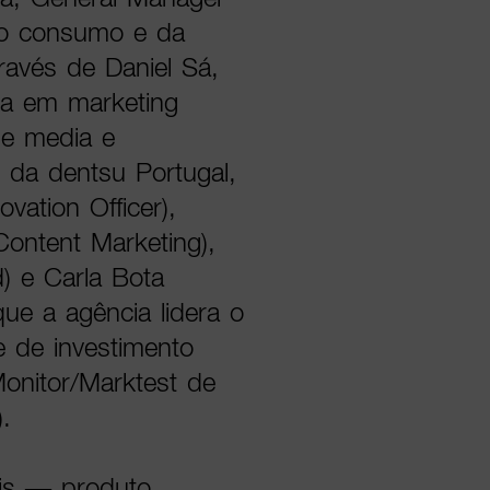
do consumo e da
ravés de Daniel Sá,
sta em marketing
de media e
e da dentsu Portugal,
vation Officer),
ontent Marketing),
) e Carla Bota
ue a agência lidera o
 de investimento
Monitor/Marktest de
).
eis — produto,