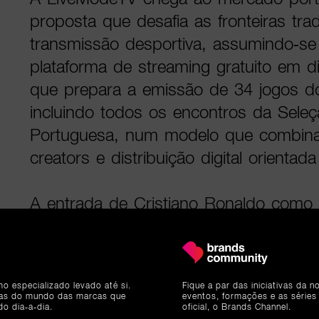
proposta que desafia as fronteiras trad
transmissão desportiva, assumindo-
plataforma de streaming gratuito em 
que prepara a emissão de 34 jogos d
incluindo todos os encontros da Seleç
Portuguesa, num modelo que combina 
creators e distribuição digital orienta
A entrada de Cristiano Ronaldo como s
acionista reforça de forma significativ
do projeto, que procura replicar em P
CazéTV no Brasil, hoje uma das maiore
mo especializado levado até si.
Fique a par das iniciativas da 
na transmissão digital de desporto ao
ias do mundo das marcas que
eventos, formações e as séries
do dia-a-dia.
oficial, o Brands Channel.
streaming gratuito no YouTube, lingu