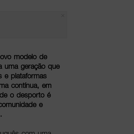
novo modelo de
ra uma geração que
is e plataformas
rma contínua, em
nde o desporto é
 comunidade e
.
tuguês com uma