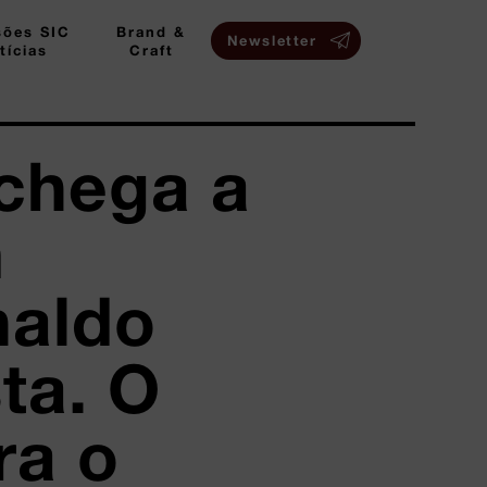
sões SIC
Brand &
Newsletter
tícias
Craft
chega a
m
naldo
ta. O
ra o