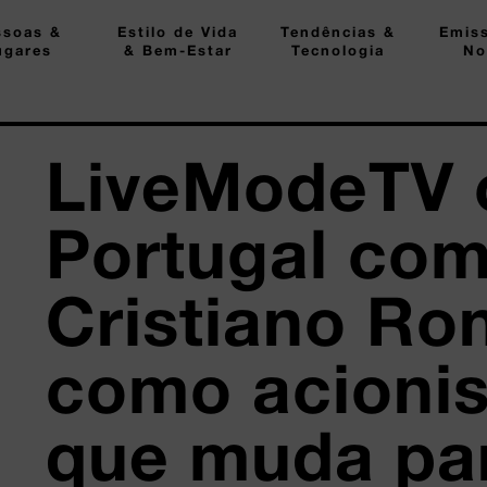
ssoas &
Estilo de Vida
Tendências &
Emis
ugares
& Bem-Estar
Tecnologia
No
LiveModeTV 
Portugal co
Cristiano Ro
como acionis
que muda pa