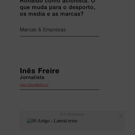
Ronaldo como acionista. O
que muda para o desporto,
os media e as marcas?
Marcas & Empresas
Inês Freire
Jornalista
ines.freire@ebh.pt
Em destaque