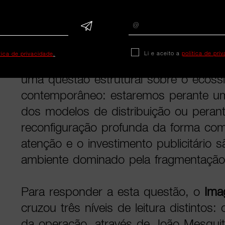
sociais e uma forte presença de creat
da narrativa editorial.
Li e aceito a
política de pri
ítica de privacidade
.
Mais do que uma nova plataforma, a 
uma questão estrutural sobre o ecoss
contemporâneo: estaremos perante um
dos modelos de distribuição ou peran
reconfiguração profunda da forma co
atenção e o investimento publicitário
ambiente dominado pela fragmentação 
Para responder a esta questão, o
Ima
cruzou três níveis de leitura distintos:
da operação, através de João Mesqui