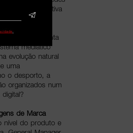
ors como parte ativa
vacidade
.
LiveModeTV levanta
istema mediático
a evolução natural
te uma
mo o desporto, a
 são organizados num
digital?
gens de Marca
 o nível do produto e
ta, General Manager