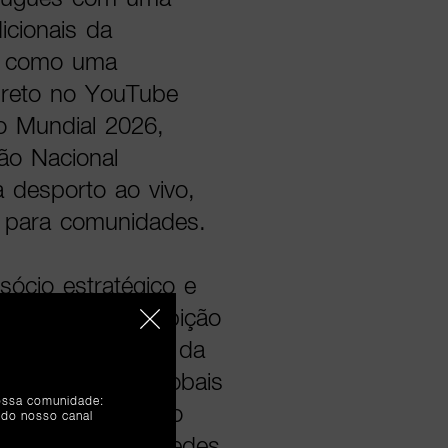
icionais da
se como uma
direto no YouTube
o Mundial 2026,
ão Nacional
desporto ao vivo,
da para comunidades.
ócio estratégico e
a a escala e a ambição
ortugal o modelo da
s referências globais
nossa comunidade:
 vivo, combinando
 do nosso canal
agem nativa das redes