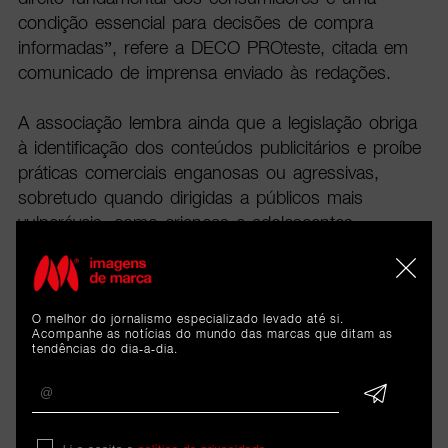
condição essencial para decisões de compra
informadas”, refere a DECO PROteste, citada em
comunicado de imprensa enviado às redações.
A associação lembra ainda que a legislação obriga
à identificação dos conteúdos publicitários e proíbe
práticas comerciais enganosas ou agressivas,
sobretudo quando dirigidas a públicos mais
vulneráveis, como crianças e adolescentes.
Defende, por isso, um reforço da literacia digital e
recomenda aos consumidores que verifiquem se os
conteúdos identificam parcerias comerciais,
O melhor do jornalismo especializado levado até si.
comparem informação em diferentes fontes,
Acompanhe as notícias do mundo das marcas que ditam as
desconfiem de mensagens de urgência e reflitam
tendências do dia-a-dia.
sobre a real necessidade de compra antes de
seguirem recomendações nas redes sociais.