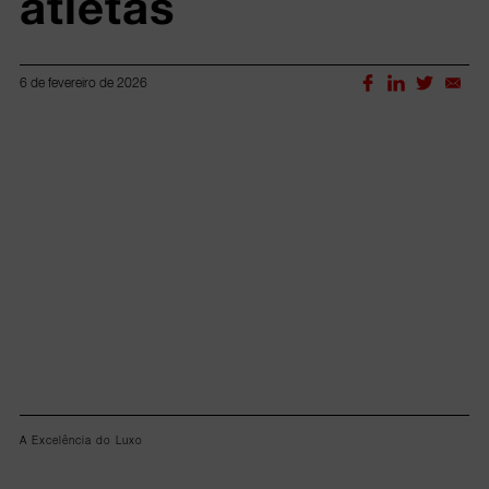
atletas
6 de fevereiro de 2026
Lorem ipsum dolor sit amet, consectetur adipiscing elit.
A Excelência do Luxo