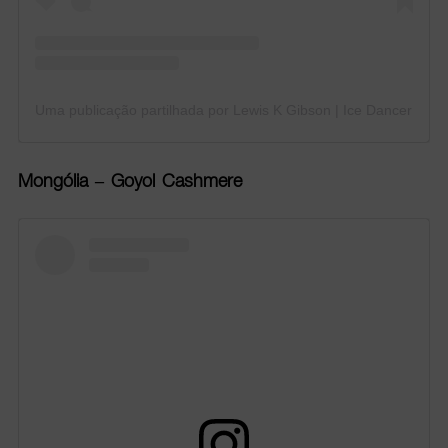
Uma publicação partilhada por Lewis K Gibson | Ice Dancer (@le
Mongólia – Goyol Cashmere