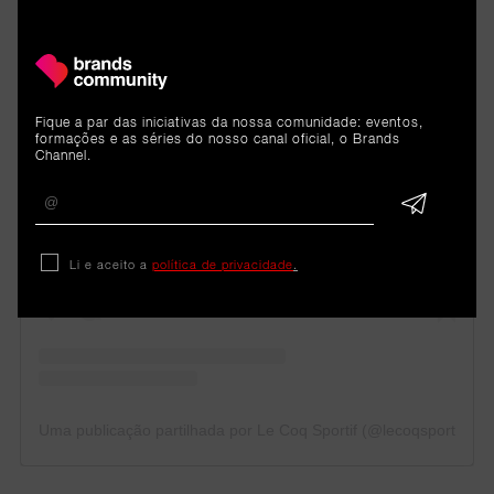
Fique a par das iniciativas da nossa comunidade: eventos,
formações e as séries do nosso canal oficial, o Brands
Channel.
Ver esta publicação no Instagram
Li e aceito a
política de privacidade
.
Uma publicação partilhada por Le Coq Sportif (@lecoqsportif)