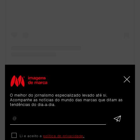
Uma publicação partilhada por lululemon (@lululemon)
França – Le Coq Sportif
O melhor do jornalismo especializado levado até si.
Acompanhe as notícias do mundo das marcas que ditam as
tendências do dia-a-dia.
Li e aceito a
política de privacidade
.