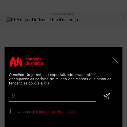
Em destaque
O melhor do jornalismo especializado levado até si.
Acompanhe as notícias do mundo das marcas que ditam as
ARTIGOS 
tendências do dia-a-dia.
RELACIONADOS
Li e aceito a
política de privacidade
.
11.ª edição