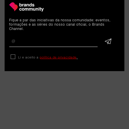
Rock in Rio Lisboa 2026
recebeu um total de 330 mil
Fique a par das iniciativas da nossa comunidade: eventos,
visitantes de 127 países
formações e as séries do nosso canal oficial, o Brands
Channel.
6 de julho de 2026
Li e aceito a
política de privacidade
.