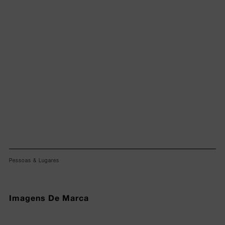
Lorem ipsum dolor sit amet, consectetur adipiscing elit.
Pessoas & Lugares
Imagens De Marca