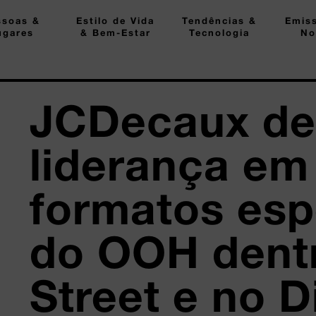
ssoas &
Estilo de Vida
Tendências &
Emis
ugares
& Bem-Estar
Tecnologia
No
JCDecaux de
liderança em
formatos esp
do OOH dent
Street e no Di