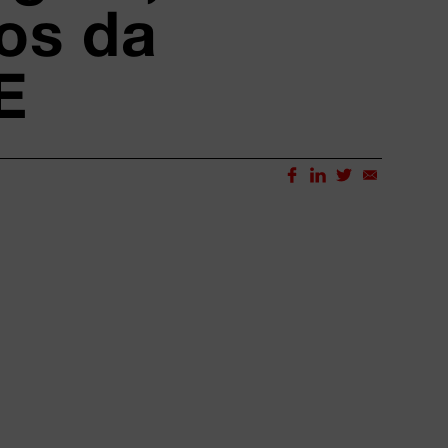
os da
E