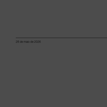
28 de maio de 2026
Lorem ipsum dolor sit amet, consectetur adipiscing elit.