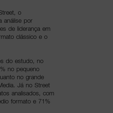
treet, o
 análise por
ões de liderança em
mato clássico e o
s do estudo, no
53% no pequeno
quanto no grande
Media. Já no Street
matos analisados, com
dio formato e 71%