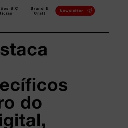
sões SIC
Brand &
Newsletter
tícias
Craft
staca
ecíficos
ro do
gital,