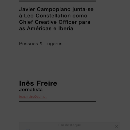
Javier Campopiano junta-se
à Leo Constellation como
Chief Creative Officer para
as Américas e Iberia
Pessoas & Lugares
Inês Freire
Jornalista
ines.freire@ebh.pt
Em destaque