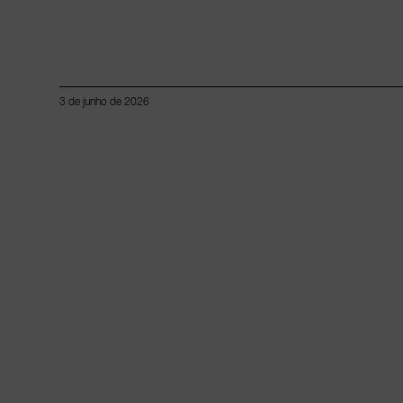
3 de junho de 2026
Lorem ipsum dolor sit amet, consectetur adipiscing elit.