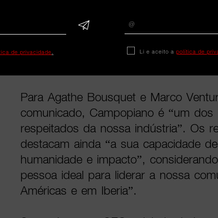
Ao longo da carreira, destacou-se pel
ideias com impacto nos negócios e rele
tendo o seu trabalho sido distinguido
como Cannes Lions, D&AD, The One 
Li e aceito a
política de pri
ítica de privacidade
.
The ANDY Awards e London Internati
Para Agathe Bousquet e Marco Venture
comunicado, Campopiano é “um dos lí
respeitados da nossa indústria”. Os r
destacam ainda “a sua capacidade de 
humanidade e impacto”, considerando 
pessoa ideal para liderar a nossa com
Américas e em Iberia”.