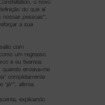
onstellation, o novo
efinição do que aí
s nossas pessoas”,
eforçar a sua
safio com
 como um regresso
rco e eu tivemos
m quando enviava-me
sa’ completamente
‘já’”, afirma.
scenta, explicando