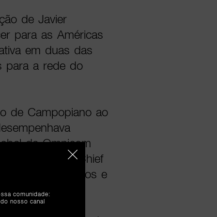
ção de Javier
er para as Américas
riativa em duas das
s para a rede do
so de Campopiano ao
 desempenhava
Global da Omnicom
o o grupo como Chief
 nos Estados Unidos e
nossa comunidade:
 do nosso canal