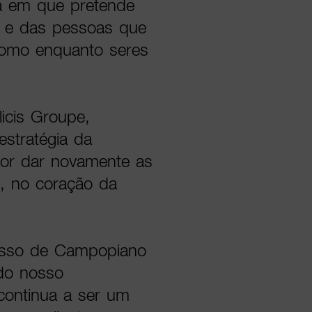
ra em que pretende
o e das pessoas que
 como enquanto seres
cis Groupe,
stratégia da
por dar novamente as
is, no coração da
resso de Campopiano
do nosso
continua a ser um