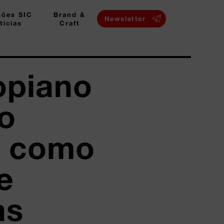
sões SIC
Brand &
Newsletter
tícias
Craft
opiano
eo
n como
e
as