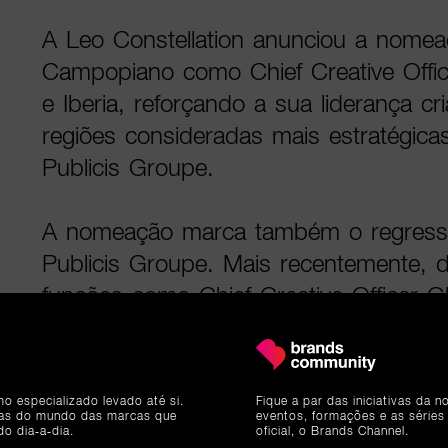
A Leo Constellation anunciou a nomea
Campopiano como Chief Creative Offic
e Iberia, reforçando a sua liderança c
regiões consideradas mais estratégica
Publicis Groupe.
A nomeação marca também o regres
Publicis Groupe. Mais recentemente,
funções como Chief Creative Officer 
Advertising, depois de já ter integrad
Creative Officer da Saatchi & Saatchi
na América Latina.
mo especializado levado até si.
Fique a par das iniciativas da 
ias do mundo das marcas que
eventos, formações e as séries
do dia-a-dia.
oficial, o Brands Channel.