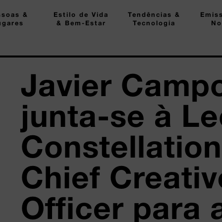
ssoas &
Estilo de Vida
Tendências &
Emis
ugares
& Bem-Estar
Tecnologia
No
Javier Camp
junta-se à L
Constellatio
Chief Creativ
Officer para 