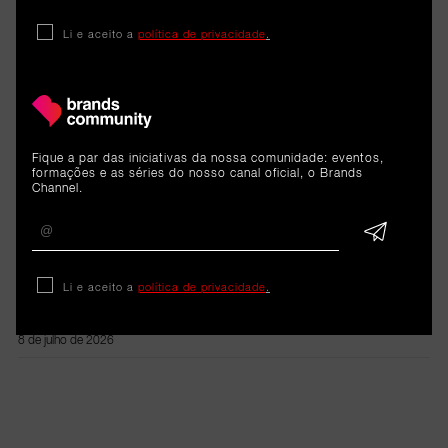
ARTIGOS 
Li e aceito a
política de privacidade
.
RELACIONADOS
Estudo
Fique a par das iniciativas da nossa comunidade: eventos,
formações e as séries do nosso canal oficial, o Brands
Portugueses mantêm
Channel.
liderança ibérica num hábito
pouco convencional: ler no
Li e aceito a
política de privacidade
.
WC
8 de julho de 2026