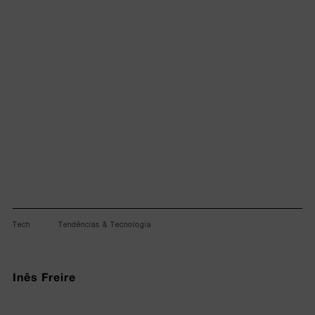
Lorem ipsum dolor sit amet, consectetur adipiscing elit.
Tech
Tendências & Tecnologia
Inês Freire