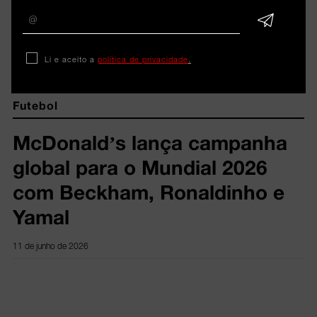
ARTIGOS 
RELACIONADOS
Li e aceito a
política de privacidade
.
Futebol
McDonald’s lança campanha
global para o Mundial 2026
com Beckham, Ronaldinho e
Yamal
11 de junho de 2026