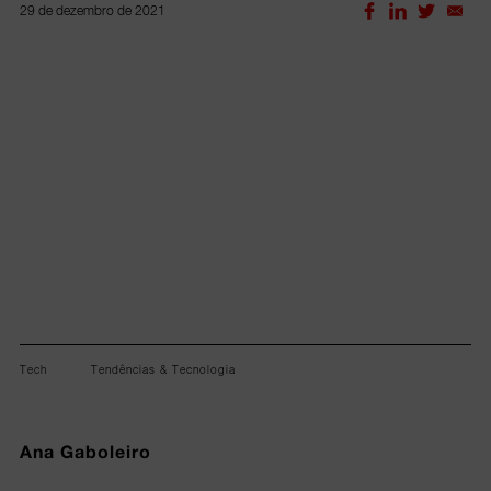
29 de dezembro de 2021
Lorem ipsum dolor sit amet, consectetur adipiscing elit.
Tech
Tendências & Tecnologia
Ana Gaboleiro