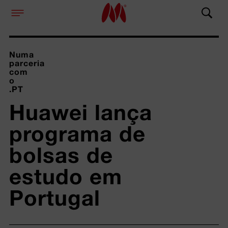
Numa
parceria
com
o
.PT
Huawei lança 
programa de 
bolsas de 
estudo em 
Portugal