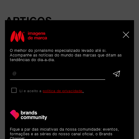
ARTIGOS 
RELACIONADOS
O melhor do jornalismo especializado levado até si.
Cargo
Acompanhe as notícias do mundo das marcas que ditam as
tendências do dia-a-dia.
Liliana Azevedo é a nova Head
of Marketing Operations &
Strategy da B-Parts
Li e aceito a
política de privacidade
.
8 de junho de 2026
Fique a par das iniciativas da nossa comunidade: eventos,
formações e as séries do nosso canal oficial, o Brands
Channel.