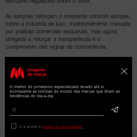
escrutínio regulatório sobre o setor.
As sanções reforçam o crescente controlo europeu
sobre a indústria de luxo, tradicionalmente marcada
por práticas comerciais exclusivas, mas agora
obrigada a reforçar a transparência e o
cumprimento das regras da concorrência.
O melhor do jornalismo especializado levado até si.
Acompanhe as notícias do mundo das marcas que ditam as
tendências do dia-a-dia.
Li e aceito a
política de privacidade
.
Em destaque