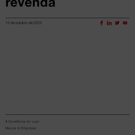
revenda
15 de outubro de 2025
Lorem ipsum dolor sit amet, consectetur adipiscing elit.
A Excelência do Luxo
Marcas & Empresas